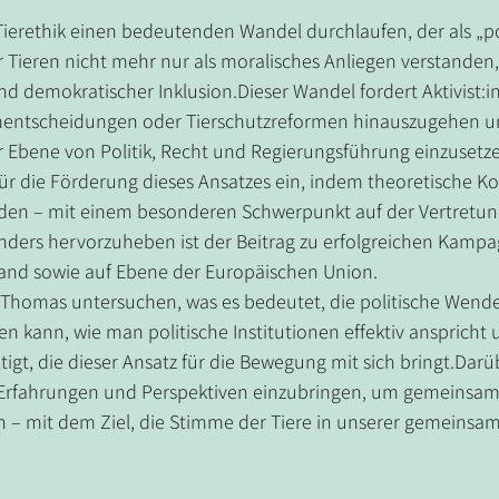
 Tierethik einen bedeutenden Wandel durchlaufen, der als „po
Tieren nicht mehr nur als moralisches Anliegen verstanden, 
und demokratischer Inklusion.Dieser Wandel fordert Aktivist
umentscheidungen oder Tierschutzreformen hinauszugehen und
 Ebene von Politik, Recht und Regierungsführung einzusetz
 für die Förderung dieses Ansatzes ein, indem theoretische Ko
rden – mit einem besonderen Schwerpunkt auf der Vertretung
nders hervorzuheben ist der Beitrag zu erfolgreichen Kampag
land sowie auf Ebene der Europäischen Union.
d Thomas untersuchen, was es bedeutet, die politische Wend
ifen kann, wie man politische Institutionen effektiv ansprich
gt, die dieser Ansatz für die Bewegung mit sich bringt.Darüb
 Erfahrungen und Perspektiven einzubringen, um gemeinsam s
ln – mit dem Ziel, die Stimme der Tiere in unserer gemeinsam